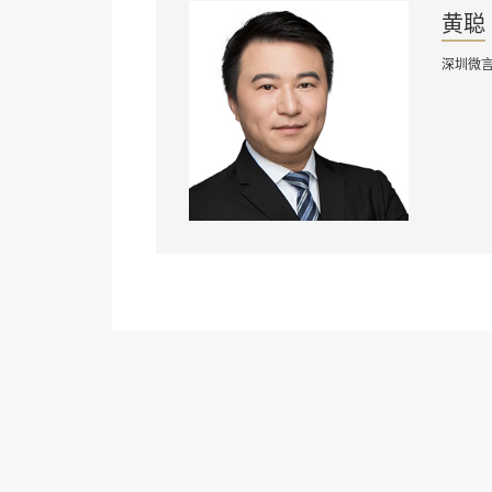
黄聪
深圳微