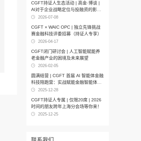
CGFT持证人生态活动 | 高金·博谈 |
AI对于企业战略定位与投融资的影响
7/16 上海
2026-07-08
CGFT × WAIC OPC | 独立先锋挑战
赛金融科技评委招募（持证人专享）
2026-04-17
CGFT闭门研讨会 | 人工智能赋能养
老金融产业的困境及未来展望
2026-02-05
圆满结营 | CGFT 首届 AI 智能体金融
科技陪跑营：实战赋能金融智能体产
品创新新力量
2025-12-28
CGFT持证人专属 | 仅限20席 | 2026
时间的朋友跨年上海分会场等你来！
2025-12-25
联系我们