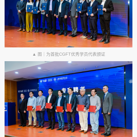
▲ 图｜为首批CGFT优秀学员代表颁证