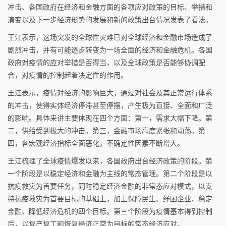
冲击、各国政府在经济和金融方面的各项应对政策的目标、举措和
演变以及下一步经济形势的发展和新的政策出台情况发表了看法。
王江表示，这场突发的全球性灾难已对全球经济和金融市场造成了
剧烈冲击，并有可能逐步转变为一场全面的经济和金融危机。各国
政府对疫情的应对举措是否得当，以及全球政策是否能够协调配
合，对疫情的控制起着决定性的作用。
王江表示，疫情对经济的影响巨大，通过对社会及其正常运行体系
的冲击，使得实体经济停滞甚至停摆，产生极为直接、全面和广泛
的影响。具体来讲主要体现在四个方面：第一，需求大幅下降。第
二，供给受到极大的冲击。第三，金融市场高度紧张和动荡。第
四，各宏观经济指标全面恶化，不确定性因素不断增大。
王江梳理了全球疫情爆发以来，各国政府出台经济政策的阶段。第
一个阶段是以稳定经济和金融为主线的常态管理。第二个阶段是以
抗疫救灾为首要任务，同时稳定经济金融的非常态应对模式，以支
持抗疫救灾为首要目标的基础上，加上保障民生、纾困企业、稳定
金融、降低经济危机的四个目标。第三个阶段为疫情基本得到控制
后，以复产复工和恢复经济正常为目标的常态经济应对。