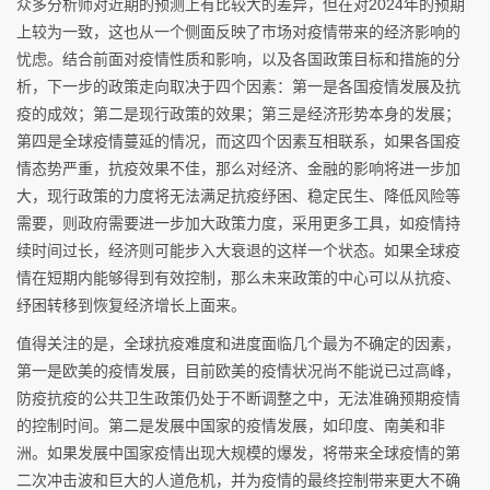
众多分析师对近期的预测上有比较大的差异，但在对2024年的预期
上较为一致，这也从一个侧面反映了市场对疫情带来的经济影响的
忧虑。结合前面对疫情性质和影响，以及各国政策目标和措施的分
析，下一步的政策走向取决于四个因素：第一是各国疫情发展及抗
疫的成效；第二是现行政策的效果；第三是经济形势本身的发展；
第四是全球疫情蔓延的情况，而这四个因素互相联系，如果各国疫
情态势严重，抗疫效果不佳，那么对经济、金融的影响将进一步加
大，现行政策的力度将无法满足抗疫纾困、稳定民生、降低风险等
需要，则政府需要进一步加大政策力度，采用更多工具，如疫情持
续时间过长，经济则可能步入大衰退的这样一个状态。如果全球疫
情在短期内能够得到有效控制，那么未来政策的中心可以从抗疫、
纾困转移到恢复经济增长上面来。
值得关注的是，全球抗疫难度和进度面临几个最为不确定的因素，
第一是欧美的疫情发展，目前欧美的疫情状况尚不能说已过高峰，
防疫抗疫的公共卫生政策仍处于不断调整之中，无法准确预期疫情
的控制时间。第二是发展中国家的疫情发展，如印度、南美和非
洲。如果发展中国家疫情出现大规模的爆发，将带来全球疫情的第
二次冲击波和巨大的人道危机，并为疫情的最终控制带来更大不确