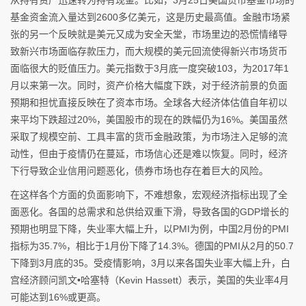
从持有资产迅速转为持有现金。比如，3月25日美国货币基金市场的
基金资金流入量达到2600多亿美元，这是历史最高值。金融市场紧
张的另一个反映就是美元又成为安全天堂，市场里边的恐慌情绪导
致新兴市场面临存款压力，而大规模的美元回流使得新兴市场货币
面临很大的贬值压力。美元指数于3月底一度突破103，为2017年1
月以来第一次。同时，资产价格大幅度下跌，对于经济前景的负面
预期和担忧直接反映在了资本市场。全球各大经济体估值自年初以
来平均下跌超过20%，美国股市的现在的跌幅仍为16%。美国虽然
采取了规模空前、工具丰富的货币金融政策，为市场注入足够的流
动性，但由于疫情仍在蔓延，市场信心还是难以恢复。同时，经济
下行导致企业信用问题恶化，债券市场也存在着巨大的风险。
在这样各个方面的负面影响下，不难想象，宏观经济指标出现了全
面恶化。各国的总需求和总供给双重下滑，导致各国的GDP增长的
预期也明显下降，失业率大幅上升，以PMI为例，中国2月份的PMI
指标为35.7%，相比于1月份下降了14.3%。德国的PMI从2月的50.7
下降到3月底的35。受疫情影响，3月以来各国失业率大幅上升，白
宫经济顾问凯文•哈塞特（Kevin Hassett）表示，美国的失业率4月
可能达到16%或更高。