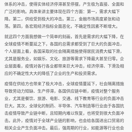
体系的冲击，使得实体经济停滞甚至停摆，产生极为直接、全面和
广泛的影响。具体来讲主要体现在四个方面：第一，需求大幅下
降。第二，供给受到极大的冲击。第三，金融市场高度紧张和动
荡。第四，各宏观经济指标全面恶化，不确定性因素不断增大。
就这四个方面我想做一个简单的刻画，首先是需求的大幅下降，在
全球疫情不断蔓延之下，各国的总需求都受到了巨大的负面冲击，
个人层面上看，各国采取的社会隔离措施使得居民消费大幅下滑，
尤其是服务业，如娱乐、文化、旅游等需求下降最大甚至归零。企
业层面看，疫情对各行各业都带来巨大冲击，经济停滞、下滑及相
应的不确定性大大的降低了企业的生产和投资需求。
疫情在供给方也带来了极大冲击，全球疫情蔓延下，社会隔离措施
导致劳动力短缺、生产停滞，各国供应链中断，疫情对整个服务
业，尤其是餐饮、旅游、电影、交通、线下教育等行业的负面冲击
巨大。其次，全球化的制药、半导体、汽车制造等行业由于各国抗
击疫情导致产业链中断，且短期内难以恢复，也将受到很大负面冲
击。此外，疫情对于全球产业链的影响，也会给各国进出口贸易的
相关企业产生负面冲击。最后，强周期的行业，如能源等行业也会